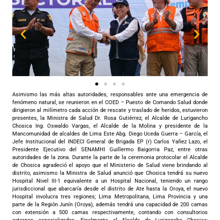
Asimismo las más altas autoridades, responsables ante una emergencia de
fenómeno natural, se reunieron en el COED – Puesto de Comando Salud donde
dirigieron al milímetro cada acción de rescate y traslado de heridos, estuvieron
presentes, la Ministra de Salud Dr. Rosa Gutiérrez, el Alcalde de Lurigancho
Chosica Ing. Oswaldo Vargas, el Alcalde de la Molina y presidente de la
Mancomunidad de alcaldes de Lima Este Abg. Diego Uceda Guerra – García, el
Jefe Institucional del INDECI General de Brigada EP (r) Carlos Yañez Lazo, el
Presidente Ejecutivo del SENAMHI Guillermo Baigorria Paz, entre otras
autoridades de la zona.
Durante la parte de la ceremonia protocolar el Alcalde
de Chosica agradeció el apoyo que el Ministerio de Salud viene brindando al
distrito, asimismo la Ministra de Salud anunció que Chosica tendrá su nuevo
Hospital Nivel III-1 equivalente a un Hospital Nacional, teniendo un rango
jurisdiccional que abarcaría desde el distrito de Ate hasta la Oroya, el nuevo
Hospital involucra tres regiones; Lima Metropolitana, Lima Provincia y una
parte de la Región Junín (Oroya), además tendrá una capacidad de 200 camas
con extensión a 500 camas respectivamente, contando con consultorios