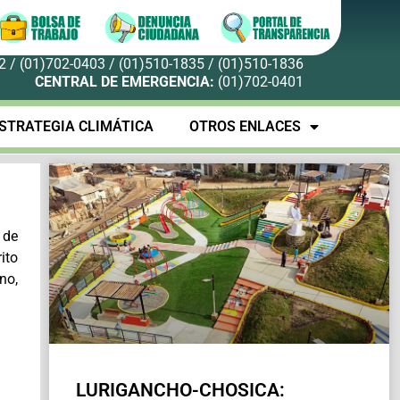
 / (01)702-0403 / (01)510-1835 / (01)510-1836
CENTRAL DE EMERGENCIA:
(01)702-0401
STRATEGIA CLIMÁTICA
OTROS ENLACES
 de
ito
no,
LURIGANCHO-CHOSICA: