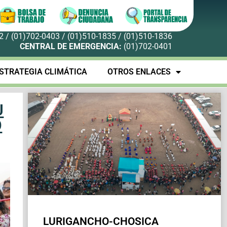
 / (01)702-0403 / (01)510-1835 / (01)510-1836
CENTRAL DE EMERGENCIA:
(01)702-0401
STRATEGIA CLIMÁTICA
OTROS ENLACES
U
O
LURIGANCHO-CHOSICA