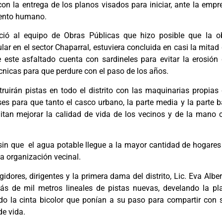
on la entrega de los planos visados para iniciar, ante la empr
iento humano.
eció al equipo de Obras Públicas que hizo posible que la o
ar en el sector Chaparral, estuviera concluida en casi la mitad 
este asfaltado cuenta con sardineles para evitar la erosión 
écnicas para que perdure con el paso de los años.
uirán pistas en todo el distrito con las maquinarias propias 
es para que tanto el casco urbano, la parte media y la parte b
mitan mejorar la calidad de vida de los vecinos y de la mano 
sin que el agua potable llegue a la mayor cantidad de hogares
ta organización vecinal.
gidores, dirigentes y la primera dama del distrito, Lic. Eva Alber
s de mil metros lineales de pistas nuevas, develando la pl
do la cinta bicolor que ponían a su paso para compartir con 
de vida.