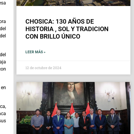
esa
CHOSICA: 130 AÑOS DE
bra
HISTORIA , SOL Y TRADICION
del
CON BRILLO ÚNICO
del
LEER MÁS »
del
aja
12 de octubre de 2024
con
 en
ca,
aca
sus