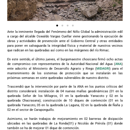
Ante la inminente llegada del Fenómeno del Niño Global la administración edil
a cargo del alcalde Oswaldo Vargas Cuellar viene gestionando la ejecución de
obras y actividades de prevención ante el Gobierno Central y otras entidades
para poner en salvaguarda la integridad física y material de nuestros vecinos
que radican en las quebradas así como en las márgenes del río Rimac.
En este sentido, el último jueves, el burgomaestre chosicano firmó ocho actas
de compromiso con representantes de la Autoridad Nacional del Agua (
ANA
)
ente adscrito al Ministerio de Desarrollo Agrario y Riego (
MIDAGRI
) para el
mantenimiento de los sistemas de protección que se instalarán en las
próximas semanas en siete quebradas vulnerables de nuestro distrito.
Trascendió que la intervención por parte de la ANA en los puntos críticos del
distrito considerará: instalación de 04 nuevas mallas geodinámicas (01 en la
quebrada Señor de los Milagros, 01 en la quebrada Yanacoto y 02 en la
quebrada Chacrasana); construcción de 10 diques de contención (01 en la
quebrada Yanacoto, 05 en la quebrada La Laguna, 02 en la quebrada de Ñaña y
02 en el sector de Caraponguillo.
Asimismo, se harán trabajos de mejoramiento en 02 barreras de disipación
ubicadas en las quebradas de La Ronda(01) y Nicolás de Piérola (01) donde
también se ha de mejorar 01 dique de contención.