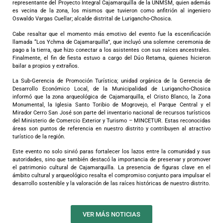
representante del Proyecto Integral Cajamarquilla de la UNMSM, quien además
es vecina de la zona, los mismos que tuvieron como anfitrión al ingeniero
Oswaldo Vargas Cuellar; alcalde distrital de Lurigancho-Chosica.
Cabe resaltar que el momento más emotivo del evento fue la escenificación
llamada “Los Ychma de Cajamarquilla”, que incluyó una solemne ceremonia de
pago a la tierra, que hizo conectar a los asistentes con sus raíces ancestrales.
Finalmente, el fin de fiesta estuvo a cargo del Dúo Retama, quienes hicieron
bailar a propios y extraños.
La Sub-Gerencia de Promoción Turística; unidad orgánica de la Gerencia de
Desarrollo Económico Local, de la Municipalidad de Lurigancho-Chosica
informó que la zona arqueológica de Cajamarquilla, el Cristo Blanco, la Zona
Monumental, la Iglesia Santo Toribio de Mogrovejo, el Parque Central y el
Mirador Cerro San José son parte del inventario nacional de recursos turísticos
del Ministerio de Comercio Exterior y Turismo – MINCETUR. Estas reconocidas
áreas son puntos de referencia en nuestro distrito y contribuyen al atractivo
turístico de la región.
Este evento no solo sirvió paras fortalecer los lazos entre la comunidad y sus
autoridades, sino que también destacó la importancia de preservar y promover
el patrimonio cultural de Cajamarquilla. La presencia de figuras clave en el
ámbito cultural y arqueológico resalta el compromiso conjunto para impulsar el
desarrollo sostenible y la valoración de las raíces históricas de nuestro distrito.
VER MÁS NOTICIAS