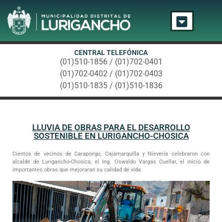
CENTRAL TELEFÓNICA
(01)510-1856 / (01)702-0401
(01)702-0402 / (01)702-0403
(01)510-1835 / (01)510-1836
LLUVIA DE OBRAS PARA EL DESARROLLO
SOSTENIBLE EN LURIGANCHO-CHOSICA
Cientos de vecinos de Carapongo, Cajamarquilla y Nievería celebraron con
alcalde de Lurigancho-Chosica; el Ing. Oswaldo Vargas Cuellar, el inicio de
importantes obras que mejoraran su calidad de vida.