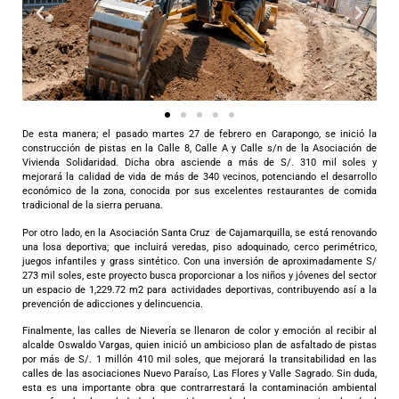
De esta manera; el pasado martes 27 de febrero en Carapongo, se inició la
construcción de pistas en la Calle 8, Calle A y Calle s/n de la Asociación de
Vivienda Solidaridad. Dicha obra asciende a más de S/. 310 mil soles y
mejorará la calidad de vida de más de 340 vecinos, potenciando el desarrollo
económico de la zona, conocida por sus excelentes restaurantes de comida
tradicional de la sierra peruana.
Por otro lado, en la Asociación Santa Cruz de Cajamarquilla, se está renovando
una losa deportiva; que incluirá veredas, piso adoquinado, cerco perimétrico,
juegos infantiles y grass sintético. Con una inversión de aproximadamente S/
273 mil soles, este proyecto busca proporcionar a los niños y jóvenes del sector
un espacio de 1,229.72 m2 para actividades deportivas, contribuyendo así a la
prevención de adicciones y delincuencia.
Finalmente, las calles de Nievería se llenaron de color y emoción al recibir al
alcalde Oswaldo Vargas, quien inició un ambicioso plan de asfaltado de pistas
por más de S/. 1 millón 410 mil soles, que mejorará la transitabilidad en las
calles de las asociaciones Nuevo Paraíso, Las Flores y Valle Sagrado. Sin duda,
esta es una importante obra que contrarrestará la contaminación ambiental