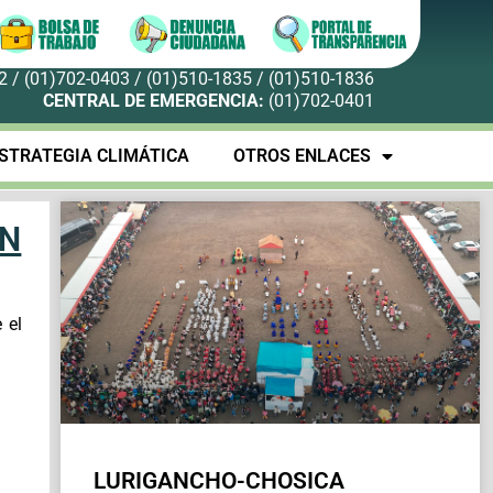
 / (01)702-0403 / (01)510-1835 / (01)510-1836
CENTRAL DE EMERGENCIA:
(01)702-0401
STRATEGIA CLIMÁTICA
OTROS ENLACES
ON
 el
LURIGANCHO-CHOSICA