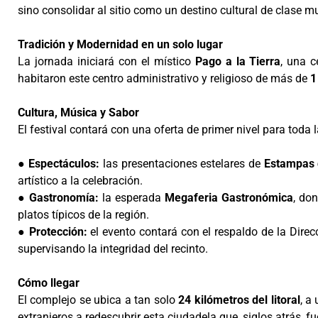
sino consolidar al sitio como un destino cultural de clase mu
Tradición y Modernidad en un solo lugar
La jornada iniciará con el místico
Pago a la Tierra
, una c
habitaron este centro administrativo y religioso de más de
1
Cultura, Música y Sabor
El festival contará con una oferta de primer nivel para toda l
●
Espectáculos:
las presentaciones estelares de
Estampas 
artístico a la celebración.
●
Gastronomía:
la esperada
Megaferia Gastronómica
, do
platos típicos de la región.
●
Protección:
el evento contará con el respaldo de la Direc
supervisando la integridad del recinto.
Cómo llegar
El complejo se ubica a tan solo
24 kilómetros del litoral
, a
extranjeros a redescubrir esta ciudadela que, siglos atrás, fu