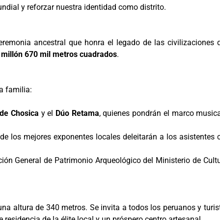
ndial y reforzar nuestra identidad como distrito.
eremonia ancestral que honra el legado de las civilizaciones 
 millón 670 mil metros cuadrados
.
a familia:
de Chosica
y el
Dúo Retama
, quienes pondrán el marco musica
nde los mejores exponentes locales deleitarán a los asistentes 
ción General de Patrimonio Arqueológico del Ministerio de Cultu
 una altura de 340 metros. Se invita a todos los peruanos y turis
e residencia de la élite local y un próspero centro artesanal.