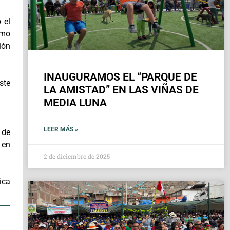
 el
omo
ión
INAUGURAMOS EL “PARQUE DE
ste
LA AMISTAD” EN LAS VIÑAS DE
MEDIA LUNA
LEER MÁS »
 de
 en
2 de diciembre de 2025
ica