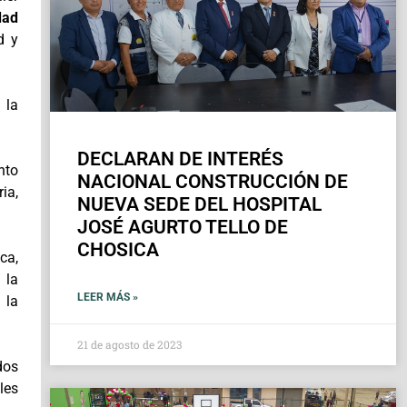
dad
d y
 la
DECLARAN DE INTERÉS
nto
NACIONAL CONSTRUCCIÓN DE
ia,
NUEVA SEDE DEL HOSPITAL
JOSÉ AGURTO TELLO DE
CHOSICA
ca,
 la
LEER MÁS »
 la
21 de agosto de 2023
dos
les