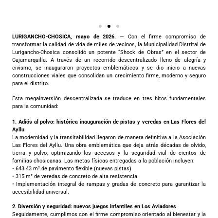
LURIGANCHO-CHOSICA, mayo de 2026.
— Con el firme compromiso de
transformar la calidad de vida de miles de vecinos, la Municipalidad Distrital de
Lurigancho-Chosica consolidó un potente “Shock de Obras” en el sector de
Cajamarquilla. A través de un recorrido descentralizado lleno de alegría y
civismo, se inauguraron proyectos emblemáticos y se dio inicio a nuevas
construcciones viales que consolidan un crecimiento firme, moderno y seguro
para el distrito.
Esta megainversión descentralizada se traduce en tres hitos fundamentales
para la comunidad:
1.
Adiós al polvo: histórica inauguración de pistas y veredas en Las Flores del
Ayllu
La modernidad y la transitabilidad llegaron de manera definitiva a la Asociación
Las Flores del Ayllu. Una obra emblemática que deja atrás décadas de olvido,
tierra y polvo, optimizando los accesos y la seguridad vial de cientos de
familias chosicanas. Las metas físicas entregadas a la población incluyen:
• 643.43 m² de pavimento flexible (nuevas pistas).
• 315 m² de veredas de concreto de alta resistencia.
• Implementación integral de rampas y gradas de concreto para garantizar la
accesibilidad universal.
2.
Diversión y seguridad: nuevos juegos infantiles en Los Aviadores
Seguidamente, cumplimos con el firme compromiso orientado al bienestar y la