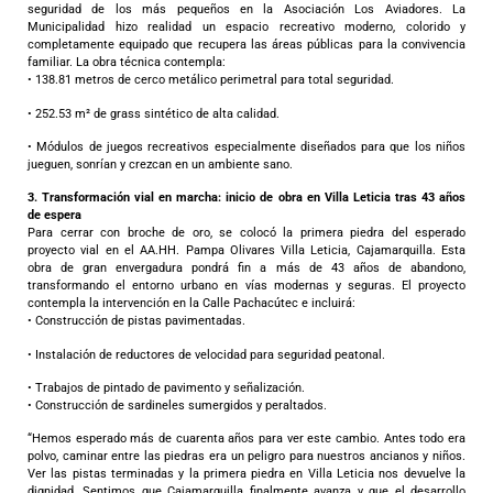
seguridad de los más pequeños en la Asociación Los Aviadores. La
Municipalidad hizo realidad un espacio recreativo moderno, colorido y
completamente equipado que recupera las áreas públicas para la convivencia
familiar. La obra técnica contempla:
• 138.81 metros de cerco metálico perimetral para total seguridad.
• 252.53 m² de grass sintético de alta calidad.
• Módulos de juegos recreativos especialmente diseñados para que los niños
jueguen, sonrían y crezcan en un ambiente sano.
3. Transformación vial en marcha: inicio de obra en Villa Leticia tras 43 años
de espera
Para cerrar con broche de oro, se colocó la primera piedra del esperado
proyecto vial en el AA.HH. Pampa Olivares Villa Leticia, Cajamarquilla. Esta
obra de gran envergadura pondrá fin a más de 43 años de abandono,
transformando el entorno urbano en vías modernas y seguras. El proyecto
contempla la intervención en la Calle Pachacútec e incluirá:
• Construcción de pistas pavimentadas.
• Instalación de reductores de velocidad para seguridad peatonal.
• Trabajos de pintado de pavimento y señalización.
• Construcción de sardineles sumergidos y peraltados.
“Hemos esperado más de cuarenta años para ver este cambio. Antes todo era
polvo, caminar entre las piedras era un peligro para nuestros ancianos y niños.
Ver las pistas terminadas y la primera piedra en Villa Leticia nos devuelve la
dignidad. Sentimos que Cajamarquilla finalmente avanza y que el desarrollo