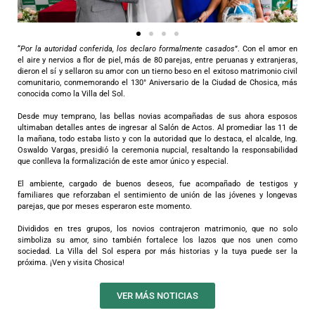
“
Por la autoridad conferida, los declaro formalmente casados
”. Con el amor en
el aire y nervios a flor de piel, más de 80 parejas, entre peruanas y extranjeras,
dieron el sí y sellaron su amor con un tierno beso en el exitoso matrimonio civil
comunitario, conmemorando el 130° Aniversario de la Ciudad de Chosica, más
conocida como la Villa del Sol.
Desde muy temprano, las bellas novias acompañadas de sus ahora esposos
ultimaban detalles antes de ingresar al Salón de Actos. Al promediar las 11 de
la mañana, todo estaba listo y con la autoridad que lo destaca, el alcalde, Ing.
Oswaldo Vargas, presidió la ceremonia nupcial, resaltando la responsabilidad
que conlleva la formalización de este amor único y especial.
El ambiente, cargado de buenos deseos, fue acompañado de testigos y
familiares que reforzaban el sentimiento de unión de las jóvenes y longevas
parejas, que por meses esperaron este momento.
Divididos en tres grupos, los novios contrajeron matrimonio, que no solo
simboliza su amor, sino también fortalece los lazos que nos unen como
sociedad. La Villa del Sol espera por más historias y la tuya puede ser la
próxima. ¡Ven y visita Chosica!
VER MÁS NOTICIAS