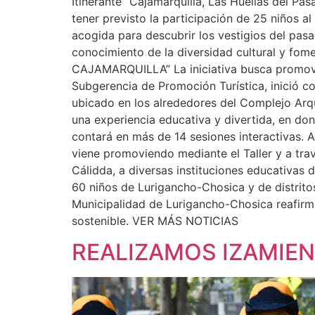
Itinerante “Cajamarquilla, Las Huellas del Pas
tener previsto la participación de 25 niños a
acogida para descubrir los vestigios del pa
conocimiento de la diversidad cultural y 
CAJAMARQUILLA” La iniciativa busca promover
Subgerencia de Promoción Turística, inició co
ubicado en los alrededores del Complejo Arque
una experiencia educativa y divertida, en do
contará en más de 14 sesiones interactivas. A
viene promoviendo mediante el Taller y a trav
Cálidda, a diversas instituciones educativas d
60 niños de Lurigancho-Chosica y de distrito
Municipalidad de Lurigancho-Chosica reafirm
sostenible. VER MÁS NOTICIAS
REALIZAMOS IZAMIE