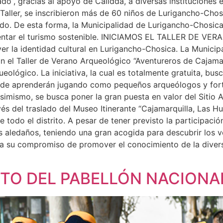
ado”, gracias al apoyo de Cálidda, a diversas instituciones 
l Taller, se inscribieron más de 60 niños de Lurigancho-Chos
sado. De esta forma, la Municipalidad de Lurigancho-Chosi
fomentar el turismo sostenible. INICIAMOS EL TALLER D
 la identidad cultural en Lurigancho-Chosica. La Municipa
n el Taller de Verano Arqueológico “Aventureros de Cajamarq
ológico. La iniciativa, la cual es totalmente gratuita, busc
nde aprenderán jugando como pequeños arqueólogos y fortale
simismo, se busca poner la gran puesta en valor del Sitio A
és del traslado del Museo Itinerante “Cajamarquilla, Las Hu
e todo el distrito. A pesar de tener previsto la participació
s aledaños, teniendo una gran acogida para descubrir los ve
a su compromiso de promover el conocimiento de la diversi
NTO DEL PABELLÓN NACION