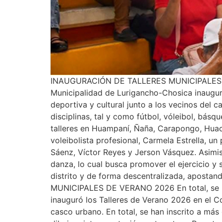
INAUGURACIÓN DE TALLERES MUNICIPALES DE VE
Municipalidad de Lurigancho-Chosica inauguró
deportiva y cultural junto a los vecinos del 
disciplinas, tal y como fútbol, vóleibol, básq
talleres en Huampaní, Ñaña, Carapongo, Huach
voleibolista profesional, Carmela Estrella, u
Sáenz, Víctor Reyes y Jerson Vásquez. Asimis
danza, lo cual busca promover el ejercicio y
distrito y de forma descentralizada, aposta
MUNICIPALES DE VERANO 2026 En total, se ins
inauguró los Talleres de Verano 2026 en el Col
casco urbano. En total, se han inscrito a más