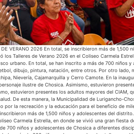
RANO 2026 En total, se inscribieron más de 1,500 niños
 los Talleres de Verano 2026 en el Coliseo Carmela Estrell
casco urbano. En total, se han inscrito a más de 700 niños 
uetbol, dibujo, pintura, natación, entre otros. Por otro lad
ipa, Nievería, Cajamarquilla y Cerro Camote. En la inaugur
n personaje ilustre de Chosica. Asimismo, estuvieron present
mo, estuvieron presentes los adultos mayores del CIAM, qu
 salud. De esta manera, la Municipalidad de Lurigancho-Cho
ndo por la recreación y la educación para el beneficio de
cribieron más de 1,500 niños y adolescentes del distrito
iseo Carmela Estrella, en donde se vivió una gran fiesta de
 de 700 niños y adolescentes de Chosica a diferentes discipl