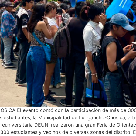
 El evento contó con la participación de más de 300 es
s estudiantes, la Municipalidad de Lurigancho-Chosica, a t
euniversitaria DEUNI realizaron una gran Feria de Orientac
300 estudiantes y vecinos de diversas zonas del distrito. E