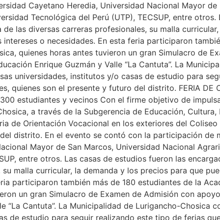
iversidad Cayetano Heredia, Universidad Nacional Mayor de
versidad Tecnológica del Perú (UTP), TECSUP, entre otros.
a de las diversas carreras profesionales, su malla curricul
intereses o necesidades. En esta feria participaron tambi
osica, quienes horas antes tuvieron un gran Simulacro de 
Educación Enrique Guzmán y Valle “La Cantuta”. La Municip
sas universidades, institutos y/o casas de estudio para seg
nes, quienes son el presente y futuro del distrito. FER
300 estudiantes y vecinos Con el firme objetivo de impuls
Chosica, a través de la Subgerencia de Educación, Cultura
ria de Orientación Vocacional en los exteriores del Coliseo
el distrito. En el evento se contó con la participación de 
acional Mayor de San Marcos, Universidad Nacional Agraria
UP, entre otros. Las casas de estudios fueron las encargada
s, su malla curricular, la demanda y los precios para que 
eria participaron también más de 180 estudiantes de la Aca
ieron un gran Simulacro de Examen de Admisión con apoyo 
e “La Cantuta”. La Municipalidad de Lurigancho-Chosica co
sas de estudio para seguir realizando este tipo de ferias q