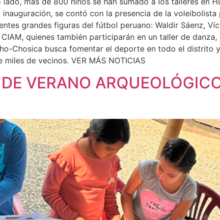
otro lado, más de 800 niños se han sumado a los talleres e
 inauguración, se contó con la presencia de la voleibolista 
sentes grandes figuras del fútbol peruano: Waldir Sáenz, V
CIAM, quienes también participarán en un taller de danza, l
ho-Chosica busca fomentar el deporte en todo el distrito 
 de miles de vecinos. VER MÁS NOTICIAS
R DE VERANO ARQUEOLÓGIC