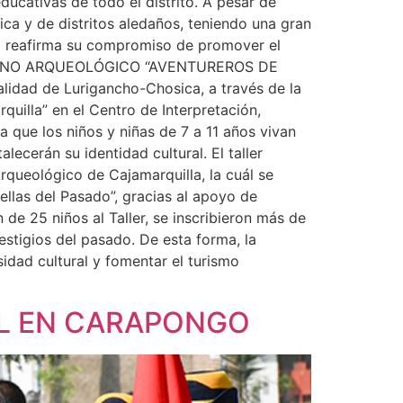
educativas de todo el distrito. A pesar de
ica y de distritos aledaños, teniendo una gran
ca reafirma su compromiso de promover el
E VERANO ARQUEOLÓGICO “AVENTUREROS DE
lidad de Lurigancho-Chosica, a través de la
uilla” en el Centro de Interpretación,
a que los niños y niñas de 7 a 11 años vivan
cerán su identidad cultural. El taller
rqueológico de Cajamarquilla, la cuál se
ellas del Pasado”, gracias al apoyo de
n de 25 niños al Taller, se inscribieron más de
stigios del pasado. De esta forma, la
dad cultural y fomentar el turismo
AL EN CARAPONGO