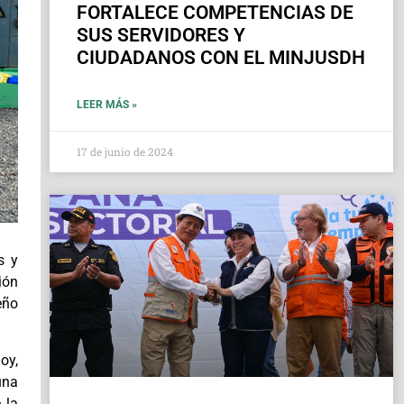
FORTALECE COMPETENCIAS DE
SUS SERVIDORES Y
CIUDADANOS CON EL MINJUSDH
LEER MÁS »
17 de junio de 2024
s y
ión
eño
oy,
una
 la