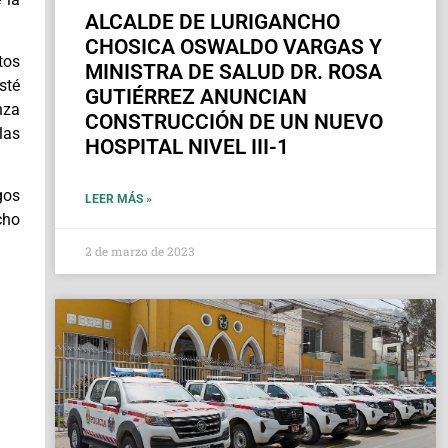
ALCALDE DE LURIGANCHO
CHOSICA OSWALDO VARGAS Y
tos
MINISTRA DE SALUD DR. ROSA
sté
GUTIÉRREZ ANUNCIAN
nza
CONSTRUCCIÓN DE UN NUEVO
las
HOSPITAL NIVEL III-1
gos
LEER MÁS »
cho
2 de marzo de 2023